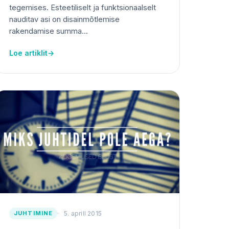
tegemises. Esteetiliselt ja funktsionaalselt
nauditav asi on disainmõtlemise
rakendamise summa...
Loe artiklit
→
JUHTIMINE
5. aprill 2015