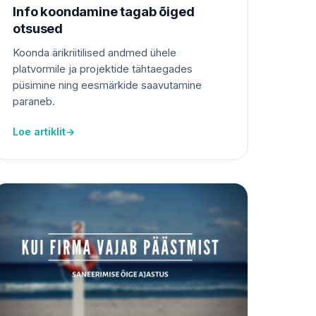
Info koondamine tagab õiged
otsused
Koonda ärikriitilised andmed ühele
platvormile ja projektide tähtaegades
püsimine ning eesmärkide saavutamine
paraneb.
Loe artiklit
→