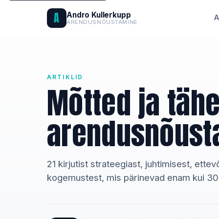
A
Andro Kullerkupp
A
ARENDUSNÕUSTAMINE
ARTIKLID
Mõtted ja täh
arendusnõust
21 kirjutist strateegiast, juhtimisest, ett
kogemustest, mis pärinevad enam kui 300