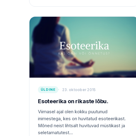
ÜLDINE
23. oktoober 2015
Esoteerika on rikaste lõbu.
Viimasel ajal olen kokku puutunud
inimestega, kes on huvitatud esoteerikast.
Mõned neist lihtsalt huvituvad müstikast ja
seletamatutest...