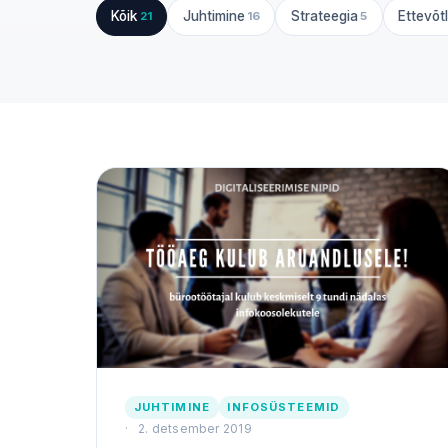
Kõik
Juhtimine
Strateegia
Ettevõt
21
16
5
JUHTIMINE
INFOSÜSTEEMID
2. detsember 2019