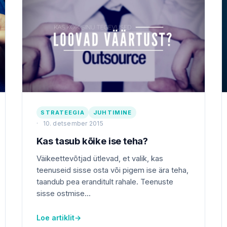
STRATEEGIA
JUHTIMINE
10. detsember 2015
Kas tasub kõike ise teha?
Väikeettevõtjad ütlevad, et valik, kas
teenuseid sisse osta või pigem ise ära teha,
taandub pea eranditult rahale. Teenuste
sisse ostmise...
Loe artiklit
→