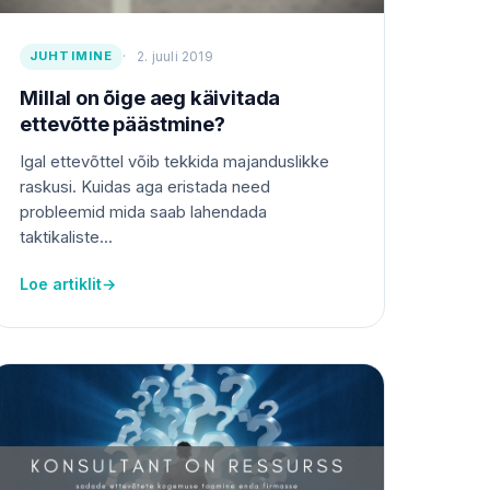
JUHTIMINE
2. juuli 2019
Millal on õige aeg käivitada
ettevõtte päästmine?
Igal ettevõttel võib tekkida majanduslikke
raskusi. Kuidas aga eristada need
probleemid mida saab lahendada
taktikaliste...
Loe artiklit
→