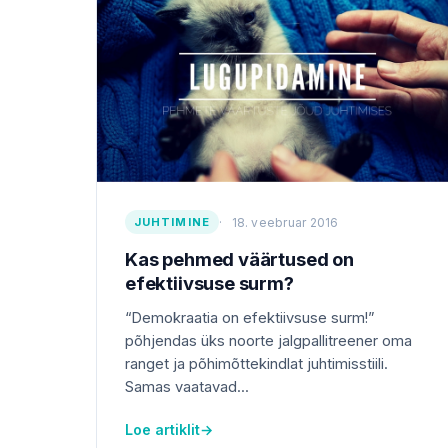
JUHTIMINE
18. veebruar 2016
Kas pehmed väärtused on
efektiivsuse surm?
“Demokraatia on efektiivsuse surm!”
põhjendas üks noorte jalgpallitreener oma
ranget ja põhimõttekindlat juhtimisstiili.
Samas vaatavad...
Loe artiklit
→