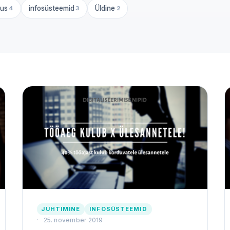
lus
infosüsteemid
Üldine
4
3
2
JUHTIMINE
INFOSÜSTEEMID
25. november 2019