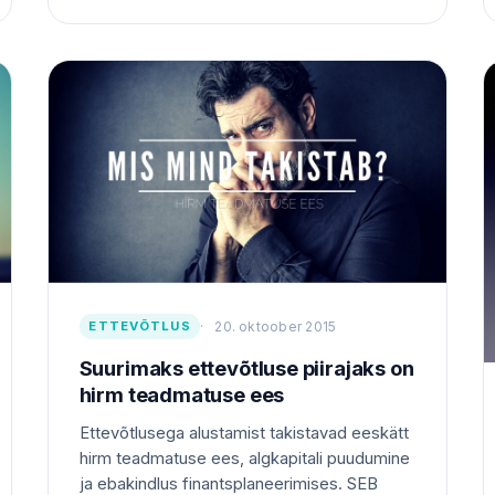
ETTEVÕTLUS
20. oktoober 2015
Suurimaks ettevõtluse piirajaks on
hirm teadmatuse ees
Ettevõtlusega alustamist takistavad eeskätt
hirm teadmatuse ees, algkapitali puudumine
ja ebakindlus finantsplaneerimises. SEB