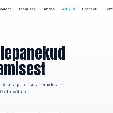
valeht
Teenused
Andro
Artiklid
Broneeri
Kont
elepanekud
amisest
evõtlusest ja infosüsteemidest —
 ettevõttest.