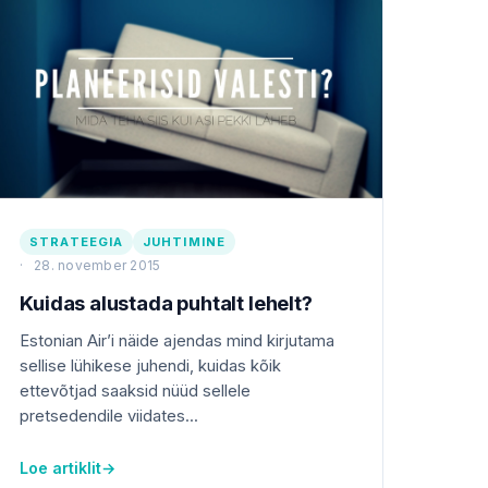
STRATEEGIA
JUHTIMINE
28. november 2015
Kuidas alustada puhtalt lehelt?
Estonian Air’i näide ajendas mind kirjutama
sellise lühikese juhendi, kuidas kõik
ettevõtjad saaksid nüüd sellele
pretsedendile viidates...
Loe artiklit
→