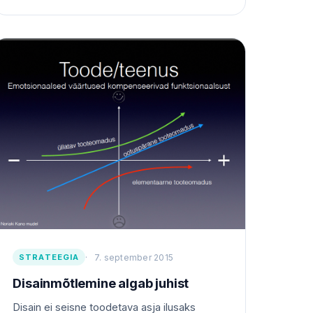
STRATEEGIA
7. september 2015
Disainmõtlemine algab juhist
Disain ei seisne toodetava asja ilusaks