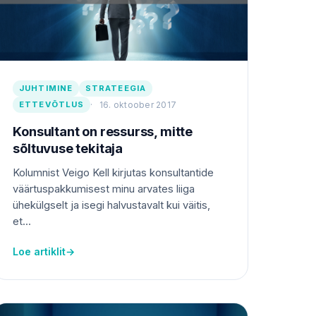
JUHTIMINE
STRATEEGIA
ETTEVÕTLUS
16. oktoober 2017
Konsultant on ressurss, mitte
sõltuvuse tekitaja
Kolumnist Veigo Kell kirjutas konsultantide
väärtuspakkumisest minu arvates liiga
ühekülgselt ja isegi halvustavalt kui väitis,
et...
Loe artiklit
→