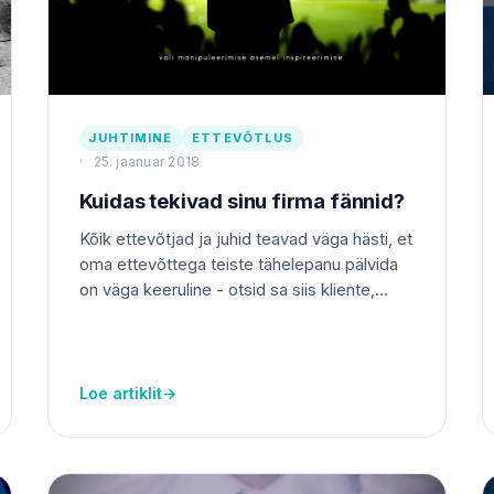
JUHTIMINE
ETTEVÕTLUS
25. jaanuar 2018
Kuidas tekivad sinu firma fännid?
Kõik ettevõtjad ja juhid teavad väga hästi, et
oma ettevõttega teiste tähelepanu pälvida
on väga keeruline - otsid sa siis kliente,...
Loe artiklit
→